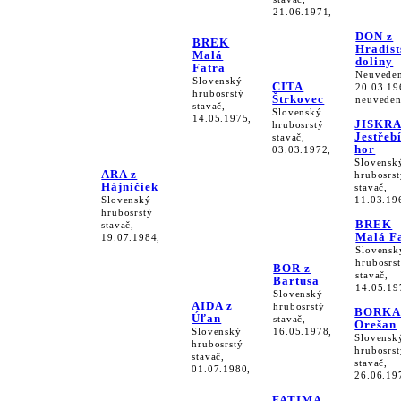
21.06.1971,
DON z
BREK
Hradist
Malá
doliny
Fatra
Neuveden
Slovenský
CITA
20.03.19
hrubosrstý
Štrkovec
neuveden
stavač,
Slovenský
14.05.1975,
JISKRA
hrubosrstý
Jestřeb
stavač,
hor
03.03.1972,
Slovensk
ARA z
hrubosrst
Hájničiek
stavač,
Slovenský
11.03.19
hrubosrstý
BREK
stavač,
Malá F
19.07.1984,
Slovensk
hrubosrs
BOR z
stavač,
Bartusa
14.05.19
Slovenský
AIDA z
hrubosrstý
BORKA
Úľan
stavač,
Orešan
Slovenský
16.05.1978,
Slovensk
hrubosrstý
hrubosrst
stavač,
stavač,
01.07.1980,
26.06.19
FATIMA