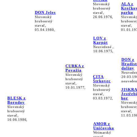
ALA z
Slovenský
Krečko
hrubosrstý
DON Jeles
parku
stavač,
Slovenský
26.06.1976,
Slovensk
hrubosrstý
hrubosrst
stavač,
stavač,
05.04.1980,
01.01.19
LOV z
Karpát
Neuvedené ,
10.06.1975,
DON z
Hradist
CURKA z
doliny
Považia
Neuveden
Slovenský
CITA
20.03.19
hrubosrstý
Štrkovec
neuveden
stavač,
Slovenský
10.01.1977,
JISKRA
hrubosrstý
Jestřeb
stavač,
BLESK z
hor
03.03.1972,
Borodov
Slovensk
Slovenský
hrubosrst
hrubosrstý
stavač,
stavač,
11.03.19
16.06.1986,
AMOR z
Uničovska
Weimarský
stavač,