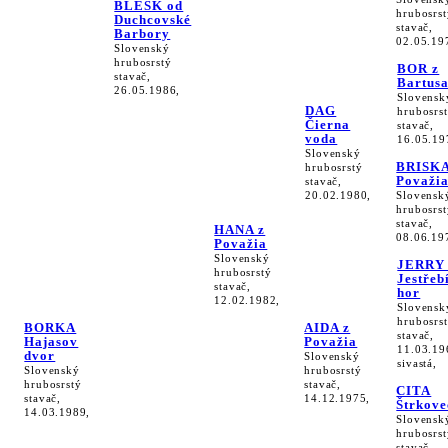
BLESK od
hrubosrst
Duchcovské
stavač,
Barbory
02.05.19
Slovenský
hrubosrstý
BOR z
stavač,
Bartus
26.05.1986,
Slovensk
DAG
hrubosrs
Čierna
stavač,
voda
16.05.19
Slovenský
BRISKA
hrubosrstý
Považi
stavač,
20.02.1980,
Slovensk
hrubosrst
stavač,
HANA z
08.06.19
Považia
Slovenský
JERRY 
hrubosrstý
Jestřeb
stavač,
hor
12.02.1982,
Slovensk
hrubosrs
BORKA
AIDA z
stavač,
Hajasov
Považia
11.03.19
dvor
Slovenský
sivastá,
Slovenský
hrubosrstý
hrubosrstý
stavač,
CITA
stavač,
14.12.1975,
Štrkove
14.03.1989,
Slovensk
hrubosrst
stavač,