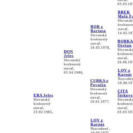
03.03.19
BREK
Malá F
Slovensk
hrubosrs
BOR z
stavač,
Bartusa
14.05.19
Slovenský
hrubosrstý
BORKA
stavač,
Orešan
16.05.1978,
Slovensk
DON
hrubosrst
Jeles
stavač,
Slovenský
26.06.19
hrubosrstý
stavač,
LOV z
05.04.1980,
Karpát
Neuveden
CURKA z
10.06.19
Považia
Slovenský
CITA
hrubosrstý
ERA Jeles
Štrkove
stavač,
Slovenský
Slovensk
10.01.1977,
hrubosrstý
hrubosrst
stavač,
stavač,
23.02.1985,
03.03.19
LOV z
Karpát
Neuvedené ,
10.06.1975,