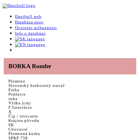
Danibull web
Databáza psov
Overenie príbuznosti
Info o databáze
BORKA Romfer
Plemeno
Slovenský hrubosrstý stavač
Farba
Pohlavie
suka
Výška (cm)
F Generácia
X
Čip / tetovanie
Krajina pôvodu
SK
Chovnosť
Plemenná kniha
SPKP 758