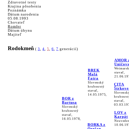
Zdravotné testy
Krajina pôsobenia
Poznámka
Dátum narodenia
05.08.1993
Chovateľ
Romfer
Dátum úhynu
Majiteľ
Rodokmeň
(
3
,
4
,
5
,
6
,
7
generácií)
AMOR 
Uničov
Weimars
BREK
stavač,
Malá
21.06.19
Fatra
Slovenský
CITA
hrubosrstý
Štrkove
stavač,
Slovensk
14.05.1975,
hrubosrst
BOR z
stavač,
Bartusa
03.03.19
Slovenský
hrubosrstý
LOV z
stavač,
Karpát
16.05.1978,
Neuveden
BORKA z
10.06.19
Orešan