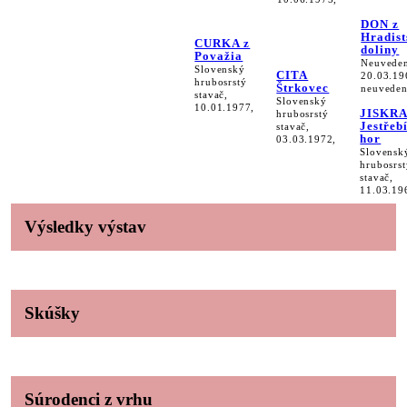
DON z
Hradist
CURKA z
doliny
Považia
Neuveden
Slovenský
CITA
20.03.19
hrubosrstý
Štrkovec
neuveden
stavač,
Slovenský
10.01.1977,
JISKRA
hrubosrstý
Jestřeb
stavač,
hor
03.03.1972,
Slovensk
hrubosrst
stavač,
11.03.19
Výsledky výstav
Skúšky
Súrodenci z vrhu