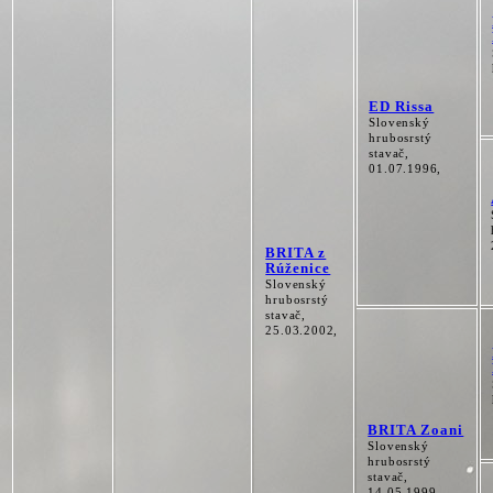
ED Rissa
Slovenský
hrubosrstý
stavač,
01.07.1996,
BRITA z
Rúženice
Slovenský
hrubosrstý
stavač,
25.03.2002,
BRITA Zoani
Slovenský
hrubosrstý
stavač,
14.05.1999,