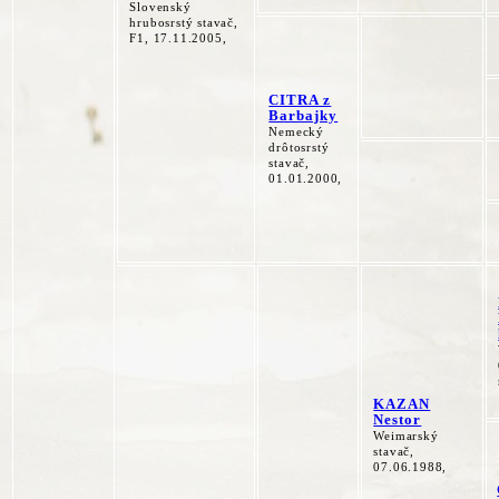
Slovenský
hrubosrstý stavač,
F1, 17.11.2005,
CITRA z
Barbajky
Nemecký
drôtosrstý
stavač,
01.01.2000,
KAZAN
Nestor
Weimarský
stavač,
07.06.1988,