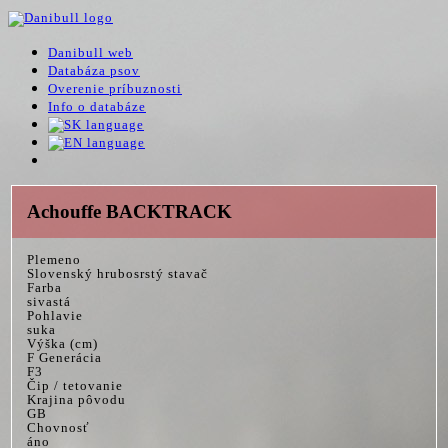
Danibull web
Databáza psov
Overenie príbuznosti
Info o databáze
Achouffe BACKTRACK
Plemeno
Slovenský hrubosrstý stavač
Farba
sivastá
Pohlavie
suka
Výška (cm)
F Generácia
F3
Čip / tetovanie
Krajina pôvodu
GB
Chovnosť
áno