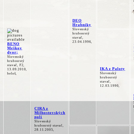
DEO
Hrabníky
Slovenský
hrubosrstý
stavač,
23.04.1996,
BENO
Meškov
dvor;
Slovenský
hrubosrstý
stavač, F2,
IKA z Paloty
13.09.2010,
Slovenský
beloš,
hrubosrstý
stavač,
12.03.1990,
CIRA z
Milhostovských
polí
Slovenský
hrubosrstý stavač,
28.11.2005,