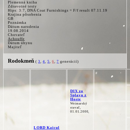
Plemenná kniha
Zdravotné testy
Hips: 3:7, DNA Coat Furnishings = F/f result 07.11.19
Krajina pôsobenia
GB
Poznámka
Dátum narodenia
19.08.2014
Chovateľ
Achouffe
Dátum úhynu
Majiteľ
Rodokmeň
(
3
,
4
,
5
,
6
,
7
generácií)
DIX zo
Splavu z
Hoste
Weimarský
stavač,
01.01.2000,
LORD Kaicul