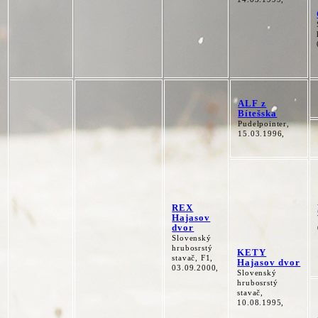
ALF z
Bítešska
Pudelpointer,
15.03.1996,
REX
Hajasov
dvor
Slovenský
hrubosrstý
KETY
stavač, F1,
Hajasov dvor
03.09.2000,
Slovenský
hrubosrstý
stavač,
10.08.1995,