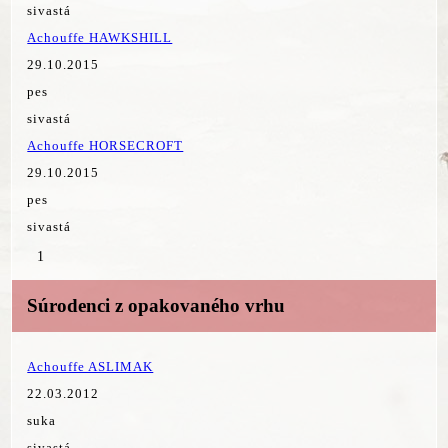
sivastá
Achouffe HAWKSHILL
29.10.2015
pes
sivastá
Achouffe HORSECROFT
29.10.2015
pes
sivastá
1
Súrodenci z opakovaného vrhu
Achouffe ASLIMAK
22.03.2012
suka
sivastá