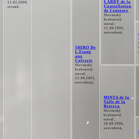
LARRY de la
11.02.2009,
Constellation
sivastá,
de Centaure
Slovenský
hrubosrstý
stavač,
11.09.1995,
neuvedená,
SHIRO De
L Etang
aux
Colverts
Slovenský
hrubosrstý
stavač,
15.08.2001,
neuvedená,
MINTA de la
Valle de la
Retreva
Slovenský
hrubosrstý
stavač,
18.08.1996,
neuvedená,