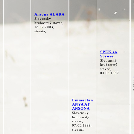
Ansona ALARA
Slovenský
hrubosrstý stavač,
18.02.2003,
sivastá,
ŠPEK zo
Soroša
Slovenský
hrubosrstý
stavač,
03.03.1997,
Emmaclan
ANYA AT
ANSONA
Slovenský
hrubosrstý
stavač,
07.03.1999,
sivastá,