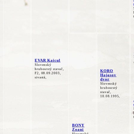
EVAR Kaicul
Slovenský
hrubosrstý stavač,
KORO
F2, 08.09.2003,
Hajasov
sivastá,
dvor
Slovenský
hrubosrstý
stavač,
10.08.1995,
BONY
Zoani
Slovenský