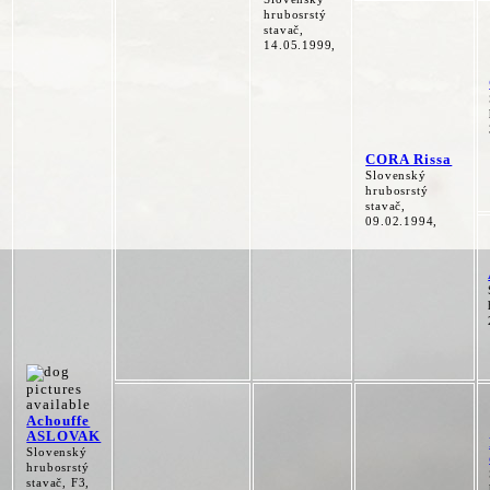
hrubosrstý
stavač,
14.05.1999,
CORA Rissa
Slovenský
hrubosrstý
stavač,
09.02.1994,
Achouffe
ASLOVAK
Slovenský
hrubosrstý
stavač, F3,