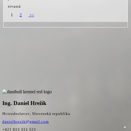
sivastá
1
2
>>
Ing. Daniel Hrežík
Hviezdoslavov, Slovenská republika
danielhrezik@gmail.com
+421 915 311 521