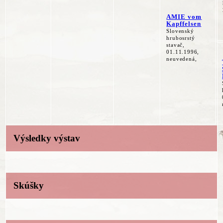
AMIE vom
Kapffelsen
Slovenský
hrubosrstý
stavač,
01.11.1996,
neuvedená,
Výsledky výstav
Skúšky