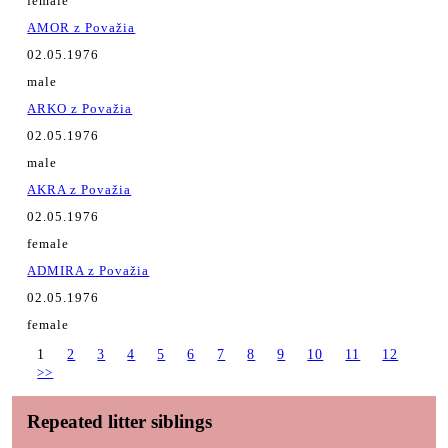
female
AMOR z Považia
02.05.1976
male
ARKO z Považia
02.05.1976
male
AKRA z Považia
02.05.1976
female
ADMIRA z Považia
02.05.1976
female
1
2
3
4
5
6
7
8
9
10
11
12
>>
Repeated litter siblings