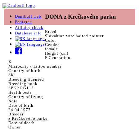
DONA z Krečkového parku
Danibull web
Pedigree
Affinity check
Breed
Database info
Slovakian wire haired pointer
Color
Gender
female
Height (cm)
F Generation
X
Microchip / Tattoo number
Country of birth
SK
Breeding licensed
Breeding book
SPKP RG115
Health tests
Country of living
Note
Date of birth
24.04.1977
Breeder
z Krečkového parku
Date of death
Owner