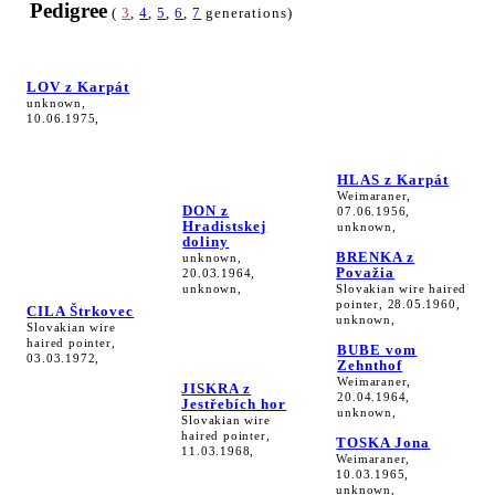
Pedigree
(
3
,
4
,
5
,
6
,
7
generations)
LOV z Karpát
unknown,
10.06.1975,
HLAS z Karpát
Weimaraner,
DON z
07.06.1956,
Hradistskej
unknown,
doliny
BRENKA z
unknown,
Považia
20.03.1964,
unknown,
Slovakian wire haired
pointer, 28.05.1960,
CILA Štrkovec
unknown,
Slovakian wire
haired pointer,
BUBE vom
03.03.1972,
Zehnthof
Weimaraner,
JISKRA z
20.04.1964,
Jestřebích hor
unknown,
Slovakian wire
haired pointer,
TOSKA Jona
11.03.1968,
Weimaraner,
10.03.1965,
unknown,