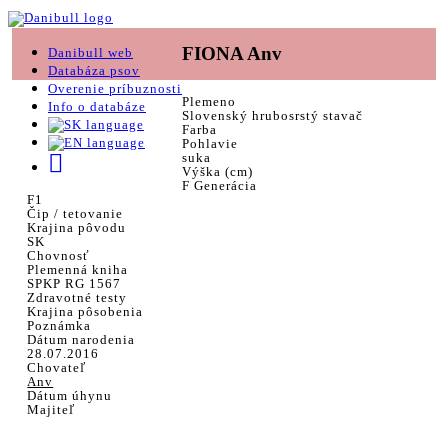
FIONA Anv
Danibull web
Databáza psov
Overenie príbuznosti
Plemeno
Info o databáze
Slovenský hrubosrstý stavač
Farba
Pohlavie
suka
Výška (cm)
F Generácia
F1
Čip / tetovanie
Krajina pôvodu
SK
Chovnosť
Plemenná kniha
SPKP RG 1567
Zdravotné testy
Krajina pôsobenia
Poznámka
Dátum narodenia
28.07.2016
Chovateľ
Anv
Dátum úhynu
Majiteľ