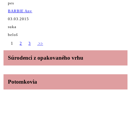
pes
BARBIE Anv
03.03.2015
suka
beloš
1
2
3
>>
Súrodenci z opakovaného vrhu
Potomkovia