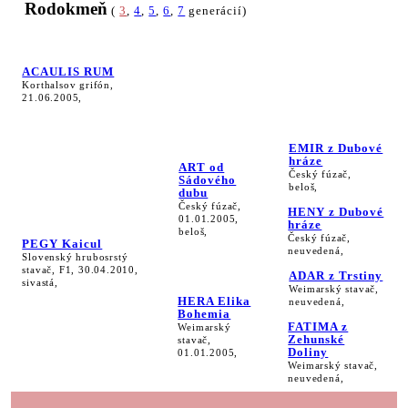
Rodokmeň
(
3
,
4
,
5
,
6
,
7
generácií)
ACAULIS RUM
Korthalsov grifón,
21.06.2005,
EMIR z Dubové
hráze
ART od
Český fúzač,
Sádového
beloš,
dubu
Český fúzač,
HENY z Dubové
01.01.2005,
hráze
beloš,
Český fúzač,
PEGY Kaicul
neuvedená,
Slovenský hrubosrstý
stavač, F1, 30.04.2010,
ADAR z Trstiny
sivastá,
Weimarský stavač,
HERA Elika
neuvedená,
Bohemia
FATIMA z
Weimarský
Zehunské
stavač,
Doliny
01.01.2005,
Weimarský stavač,
neuvedená,