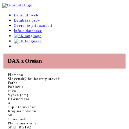
Danibull web
Databáza psov
Overenie príbuznosti
Info o databáze
DAX z Orešan
Plemeno
Slovenský hrubosrstý stavač
Farba
Pohlavie
suka
Výška (cm)
F Generácia
X
Čip / tetovanie
Krajina pôvodu
SK
Chovnosť
Plemenná kniha
SPKP RG192