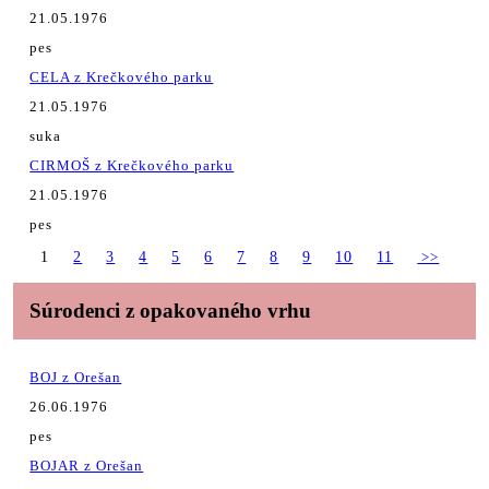
21.05.1976
pes
CELA z Krečkového parku
21.05.1976
suka
CIRMOŠ z Krečkového parku
21.05.1976
pes
1
2
3
4
5
6
7
8
9
10
11
>>
Súrodenci z opakovaného vrhu
BOJ z Orešan
26.06.1976
pes
BOJAR z Orešan