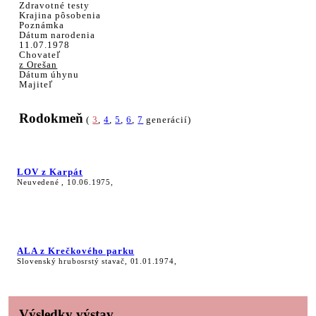
Zdravotné testy
Krajina pôsobenia
Poznámka
Dátum narodenia
11.07.1978
Chovateľ
z Orešan
Dátum úhynu
Majiteľ
Rodokmeň
(
3
,
4
,
5
,
6
,
7
generácií)
LOV z Karpát
Neuvedené , 10.06.1975,
ALA z Krečkového parku
Slovenský hrubosrstý stavač, 01.01.1974,
Výsledky výstav