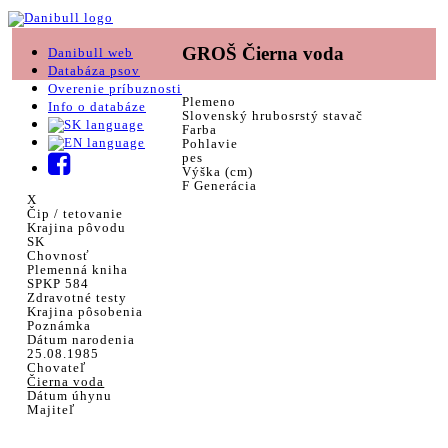
GROŠ Čierna voda
Danibull web
Databáza psov
Overenie príbuznosti
Plemeno
Info o databáze
Slovenský hrubosrstý stavač
Farba
Pohlavie
pes
Výška (cm)
F Generácia
X
Čip / tetovanie
Krajina pôvodu
SK
Chovnosť
Plemenná kniha
SPKP 584
Zdravotné testy
Krajina pôsobenia
Poznámka
Dátum narodenia
25.08.1985
Chovateľ
Čierna voda
Dátum úhynu
Majiteľ