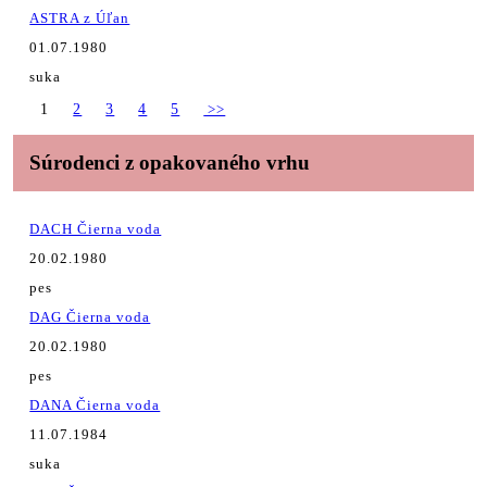
ASTRA z Úľan
01.07.1980
suka
1
2
3
4
5
>>
Súrodenci z opakovaného vrhu
DACH Čierna voda
20.02.1980
pes
DAG Čierna voda
20.02.1980
pes
DANA Čierna voda
11.07.1984
suka