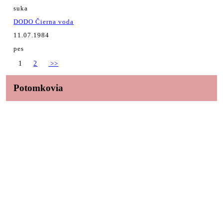
suka
DODO Čierna voda
11.07.1984
pes
1
2
>>
Potomkovia