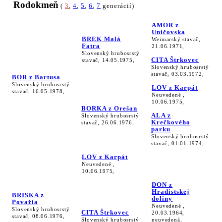
Rodokmeň
(
3
,
4
,
5
,
6
,
7
generácií)
AMOR z
Uničovska
BREK Malá
Weimarský stavač,
Fatra
21.06.1971,
Slovenský hrubosrstý
CITA Štrkovec
stavač, 14.05.1975,
Slovenský hrubosrstý
stavač, 03.03.1972,
BOR z Bartusa
Slovenský hrubosrstý
LOV z Karpát
stavač, 16.05.1978,
Neuvedené ,
10.06.1975,
BORKA z Orešan
ALA z
Slovenský hrubosrstý
Krečkového
stavač, 26.06.1976,
parku
Slovenský hrubosrstý
stavač, 01.01.1974,
LOV z Karpát
Neuvedené ,
10.06.1975,
DON z
Hradistskej
BRISKA z
doliny
Považia
Neuvedené ,
Slovenský hrubosrstý
CITA Štrkovec
20.03.1964,
stavač, 08.06.1976,
Slovenský hrubosrstý
neuvedená,