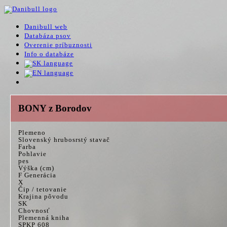
Danibull web
Databáza psov
Overenie príbuznosti
Info o databáze
BONY z Borodov
Plemeno
Slovenský hrubosrstý stavač
Farba
Pohlavie
pes
Výška (cm)
F Generácia
X
Čip / tetovanie
Krajina pôvodu
SK
Chovnosť
Plemenná kniha
SPKP 608