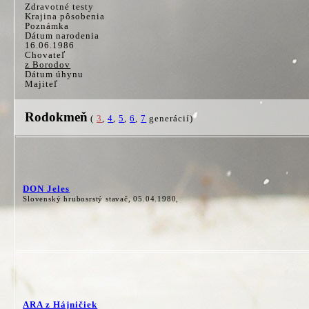
Zdravotné testy
Krajina pôsobenia
Poznámka
Dátum narodenia
16.06.1986
Chovateľ
z Borodov
Dátum úhynu
Majiteľ
Rodokmeň
(
3
,
4
,
5
,
6
,
7
generácií)
DON Jeles
Slovenský hrubosrstý stavač, 05.04.1980,
ARA z Hájničiek