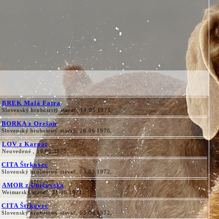
BREK Malá Fatra
Slovenský hrubosrstý stavač, 14.05.1975,
BORKA z Orešan
Slovenský hrubosrstý stavač, 26.06.1976,
LOV z Karpát
Neuvedené , 10.06.1975,
CITA Štrkovec
Slovenský hrubosrstý stavač, 03.03.1972,
AMOR z Uničovska
Weimarský stavač, 21.06.1971,
CITA Štrkovec
Slovenský hrubosrstý stavač, 03.03.1972,