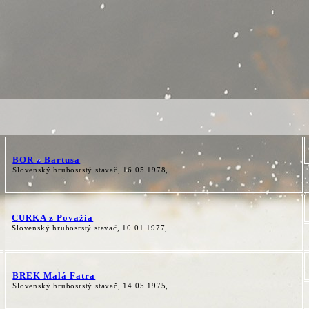
BOR z Bartusa
Slovenský hrubosrstý stavač, 16.05.1978,
CURKA z Považia
Slovenský hrubosrstý stavač, 10.01.1977,
BREK Malá Fatra
Slovenský hrubosrstý stavač, 14.05.1975,