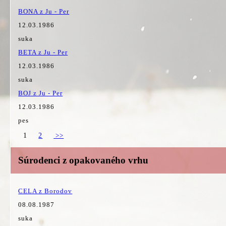
BONA z Ju - Per
12.03.1986
suka
BETA z Ju - Per
12.03.1986
suka
BOJ z Ju - Per
12.03.1986
pes
1
2
>>
Súrodenci z opakovaného vrhu
CELA z Borodov
08.08.1987
suka