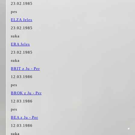
23.02.1985
pes
ELZA Jeles
23.02.1985
suka
ERA Jeles
23.02.1985
suka
BRIT z Ju - Per
12.03.1986
pes
BROK z Ju - Per
12.03.1986
pes
BEA z Ju - Per
12.03.1986
suka