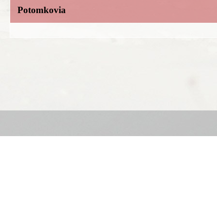
Potomkovia
Ing. Daniel Hrežík
Hviezdoslavov, Slovenská republika
danielhrezik@gmail.com
+421 915 311 521