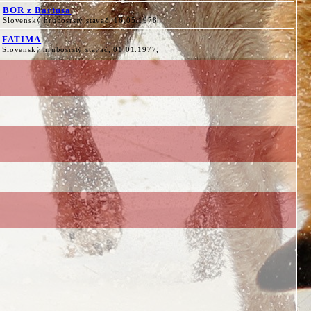
BOR z Bartusa
Slovenský hrubosrstý stavač, 16.05.1978,
FATIMA
Slovenský hrubosrstý stavač, 01.01.1977,