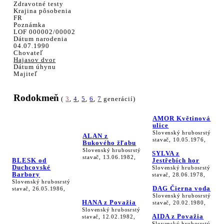
Zdravotné testy
Krajina pôsobenia
FR
Poznámka
LOF 000002/00002
Dátum narodenia
04.07.1990
Chovateľ
Hajasov dvor
Dátum úhynu
Majiteľ
Rodokmeň
(
3
,
4
,
5
,
6
,
7
generácií)
AMOR Květinová
ulice
Slovenský hrubosrstý
ALAN z
stavač, 10.05.1976,
Bukového žľabu
Slovenský hrubosrstý
SYLVA z
stavač, 13.06.1982,
BLESK od
Jestřebích hor
Duchcovské
Slovenský hrubosrstý
Barbory
stavač, 28.06.1978,
Slovenský hrubosrstý
DAG Čierna voda
stavač, 26.05.1986,
Slovenský hrubosrstý
HANA z Považia
stavač, 20.02.1980,
Slovenský hrubosrstý
AIDA z Považia
stavač, 12.02.1982,
Slovenský hrubosrstý