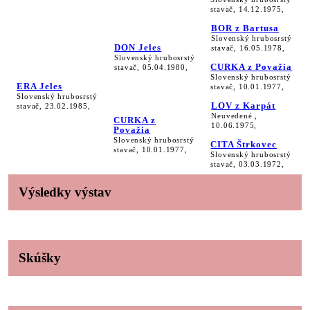
stavač, 14.12.1975,
BOR z Bartusa
Slovenský hrubosrstý
DON Jeles
stavač, 16.05.1978,
Slovenský hrubosrstý
CURKA z Považia
stavač, 05.04.1980,
Slovenský hrubosrstý
ERA Jeles
stavač, 10.01.1977,
Slovenský hrubosrstý
LOV z Karpát
stavač, 23.02.1985,
Neuvedené ,
CURKA z
10.06.1975,
Považia
Slovenský hrubosrstý
CITA Štrkovec
stavač, 10.01.1977,
Slovenský hrubosrstý
stavač, 03.03.1972,
Výsledky výstav
Skúšky