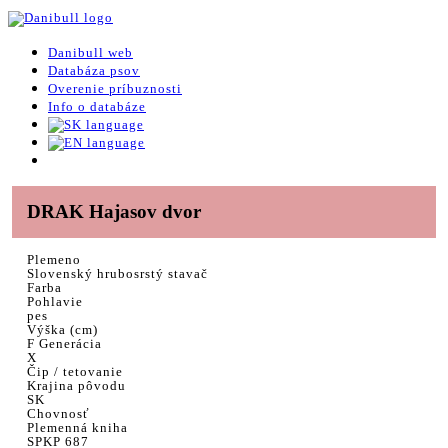
Danibull web
Databáza psov
Overenie príbuznosti
Info o databáze
DRAK Hajasov dvor
Plemeno
Slovenský hrubosrstý stavač
Farba
Pohlavie
pes
Výška (cm)
F Generácia
X
Čip / tetovanie
Krajina pôvodu
SK
Chovnosť
Plemenná kniha
SPKP 687