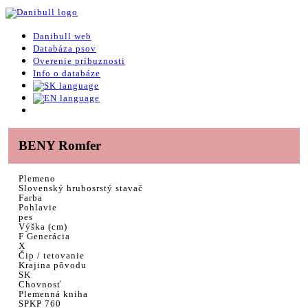
Danibull web
Databáza psov
Overenie príbuznosti
Info o databáze
BENY Romfer
Plemeno
Slovenský hrubosrstý stavač
Farba
Pohlavie
pes
Výška (cm)
F Generácia
X
Čip / tetovanie
Krajina pôvodu
SK
Chovnosť
Plemenná kniha
SPKP 760