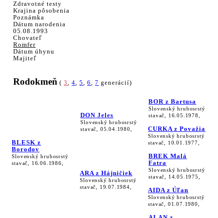
Zdravotné testy
Krajina pôsobenia
Poznámka
Dátum narodenia
05.08.1993
Chovateľ
Romfer
Dátum úhynu
Majiteľ
Rodokmeň
(
3
,
4
,
5
,
6
,
7
generácií)
BOR z Bartusa
Slovenský hrubosrstý
DON Jeles
stavač, 16.05.1978,
Slovenský hrubosrstý
CURKA z Považia
stavač, 05.04.1980,
Slovenský hrubosrstý
BLESK z
stavač, 10.01.1977,
Borodov
BREK Malá
Slovenský hrubosrstý
Fatra
stavač, 16.06.1986,
Slovenský hrubosrstý
ARA z Hájničiek
stavač, 14.05.1975,
Slovenský hrubosrstý
stavač, 19.07.1984,
AIDA z Úľan
Slovenský hrubosrstý
stavač, 01.07.1980,
ALAN z