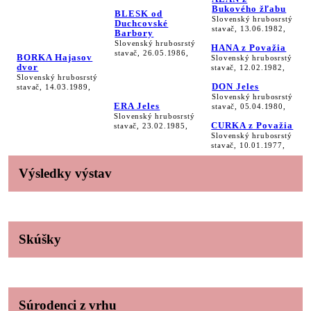
Bukového žľabu
BLESK od
Slovenský hrubosrstý
Duchcovské
stavač, 13.06.1982,
Barbory
Slovenský hrubosrstý
HANA z Považia
stavač, 26.05.1986,
BORKA Hajasov
Slovenský hrubosrstý
dvor
stavač, 12.02.1982,
Slovenský hrubosrstý
DON Jeles
stavač, 14.03.1989,
Slovenský hrubosrstý
ERA Jeles
stavač, 05.04.1980,
Slovenský hrubosrstý
CURKA z Považia
stavač, 23.02.1985,
Slovenský hrubosrstý
stavač, 10.01.1977,
Výsledky výstav
Skúšky
Súrodenci z vrhu