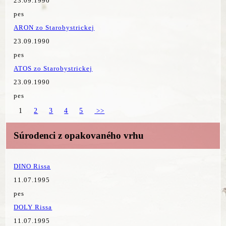
23.09.1990
pes
ARON zo Starobystrickej
23.09.1990
pes
ATOS zo Starobystrickej
23.09.1990
pes
1
2
3
4
5
>>
Súrodenci z opakovaného vrhu
DINO Rissa
11.07.1995
pes
DOLY Rissa
11.07.1995