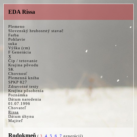
EDA Rissa
Plemeno
Slovenský hrubosrstý stavač
Farba
Pohlavie
suka
Výška (cm)
F Generácia
X
Čip / tetovanie
Krajina pôvodu
SK
Chovnosť
Plemenná kniha
SPKP 827
Zdravotné testy
Krajina pôsobenia
Poznámka
Dátum narodenia
01.07.1996
Chovateľ
Rissa
Dátum úhynu
Majiteľ
Rodokmeň
(
3
,
4
,
5
,
6
,
7
generácií)