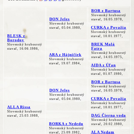
BOR z Bartusa
Slovenský hrubosrstý
DON Jeles
stavač, 16.05.1978,
Slovenský hrubosrstý
CURKA z Považia
stavač, 05.04.1980,
Slovenský hrubosrstý
BLESK z
stavač, 10.01.1977,
Borodov
BREK Malá
Slovenský hrubosrstý
Fatra
stavač, 16.06.1986,
Slovenský hrubosrstý
ARA z Hájničiek
stavač, 14.05.1975,
Slovenský hrubosrstý
stavač, 19.07.1984,
AIDA z Úľan
Slovenský hrubosrstý
stavač, 01.07.1980,
BOR z Bartusa
Slovenský hrubosrstý
DON Jeles
stavač, 16.05.1978,
Slovenský hrubosrstý
CURKA z Považia
stavač, 05.04.1980,
Slovenský hrubosrstý
ALLA Rissa
stavač, 10.01.1977,
Slovenský hrubosrstý
DAG Čierna voda
stavač, 25.03.1988,
Slovenský hrubosrstý
BORKA z Nededu
stavač, 20.02.1980,
Slovenský hrubosrstý
ALA Nedam
stavač, 25.09.1982,