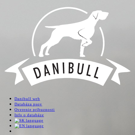
Danibull web
Databáza psov
Overenie príbuznosti
Info o databáze