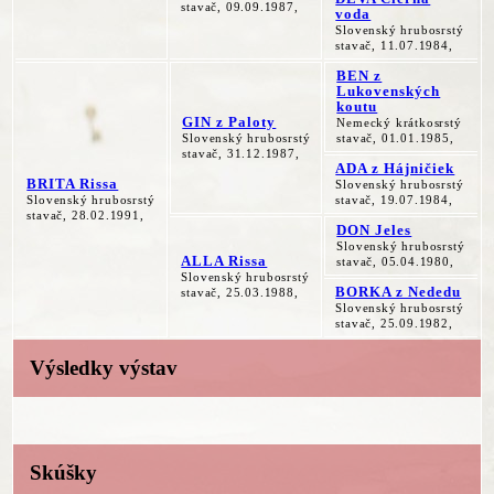
stavač, 09.09.1987,
voda
Slovenský hrubosrstý
stavač, 11.07.1984,
BEN z
Lukovenských
koutu
GIN z Paloty
Nemecký krátkosrstý
Slovenský hrubosrstý
stavač, 01.01.1985,
stavač, 31.12.1987,
ADA z Hájničiek
BRITA Rissa
Slovenský hrubosrstý
Slovenský hrubosrstý
stavač, 19.07.1984,
stavač, 28.02.1991,
DON Jeles
Slovenský hrubosrstý
ALLA Rissa
stavač, 05.04.1980,
Slovenský hrubosrstý
BORKA z Nededu
stavač, 25.03.1988,
Slovenský hrubosrstý
stavač, 25.09.1982,
Výsledky výstav
Skúšky