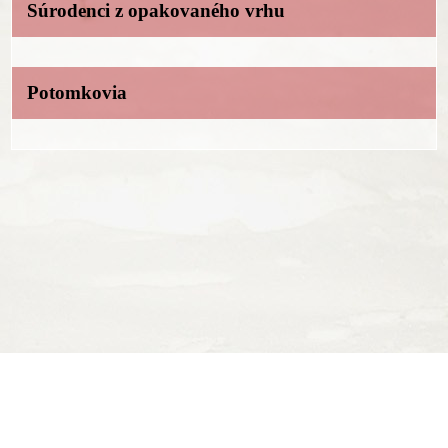
Súrodenci z opakovaného vrhu
Potomkovia
Ing. Daniel Hrežík
Hviezdoslavov, Slovenská republika