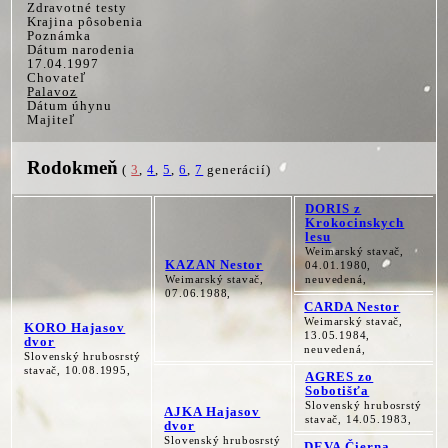
Zdravotné testy
Krajina pôsobenia
Poznámka
Dátum narodenia
17.04.1997
Chovateľ
Palavoz
Dátum úhynu
Majiteľ
Rodokmeň
(
3
,
4
,
5
,
6
,
7
generácií)
DORIS z
Krokocinskych
lesu
Weimarský stavač,
KAZAN Nestor
04.01.1980,
Weimarský stavač,
neuvedená,
07.06.1988,
CARDA Nestor
Weimarský stavač,
KORO Hajasov
13.05.1984,
dvor
neuvedená,
Slovenský hrubosrstý
stavač, 10.08.1995,
AGRES zo
Sobotišťa
Slovenský hrubosrstý
AJKA Hajasov
stavač, 14.05.1983,
dvor
Slovenský hrubosrstý
DEVA Čierna