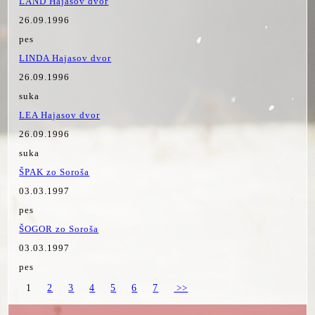
LAND Hajasov dvor
26.09.1996
pes
LINDA Hajasov dvor
26.09.1996
suka
LEA Hajasov dvor
26.09.1996
suka
ŠPAK zo Soroša
03.03.1997
pes
ŠOGOR zo Soroša
03.03.1997
pes
1
2
3
4
5
6
7
>>