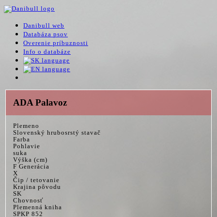
Danibull web
Databáza psov
Overenie príbuznosti
Info o databáze
ADA Palavoz
Plemeno
Slovenský hrubosrstý stavač
Farba
Pohlavie
suka
Výška (cm)
F Generácia
X
Čip / tetovanie
Krajina pôvodu
SK
Chovnosť
Plemenná kniha
SPKP 852