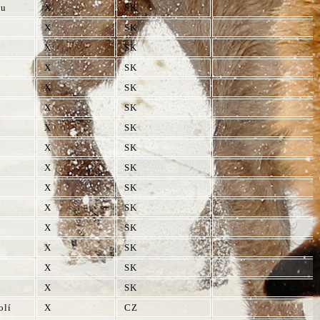
ku
X
SK
X
SK
X
SK
X
SK
X
SK
X
SK
X
SK
X
SK
X
SK
X
SK
X
SK
X
SK
X
SK
X
SK
X
SK
olí
X
CZ