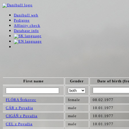
Danibull web
Pedigree
Affinity check
Database info
First name
Gender
Date of birth (fr
FLÓRA Štrkovec
female
08.02.1977
CÁR z Považia
male
10.01.1977
CIGÁŇ z Považia
male
10.01.1977
CEL z Považia
male
10.01.1977