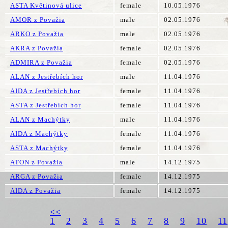
ASTA Květinová ulice
female
10.05.1976
AMOR z Považia
male
02.05.1976
ARKO z Považia
male
02.05.1976
AKRA z Považia
female
02.05.1976
ADMIRA z Považia
female
02.05.1976
ALAN z Jestřebích hor
male
11.04.1976
AIDA z Jestřebích hor
female
11.04.1976
ASTA z Jestřebích hor
female
11.04.1976
ALAN z Machýtky
male
11.04.1976
AIDA z Machýtky
female
11.04.1976
ASTA z Machýtky
female
11.04.1976
ATON z Považia
male
14.12.1975
ARGA z Považia
female
14.12.1975
AIDA z Považia
female
14.12.1975
<<
1
2
3
4
5
6
7
8
9
10
11