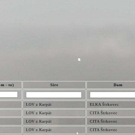
om - to)
Sire
Dam
LOV z Karpát
ELKA Štrkovec
LOV z Karpát
CITA Štrkovec
LOV z Karpát
CITA Štrkovec
LOV z Karpát
CITA Štrkovec