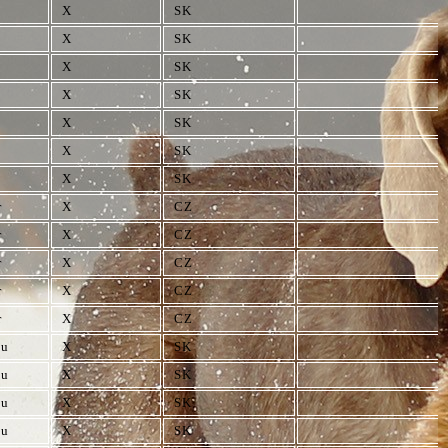
X
SK
X
SK
X
SK
X
SK
X
SK
X
SK
X
SK
r
X
CZ
r
X
CZ
r
X
CZ
r
X
CZ
r
X
CZ
ku
X
SK
ku
X
SK
ku
X
SK
ku
X
SK