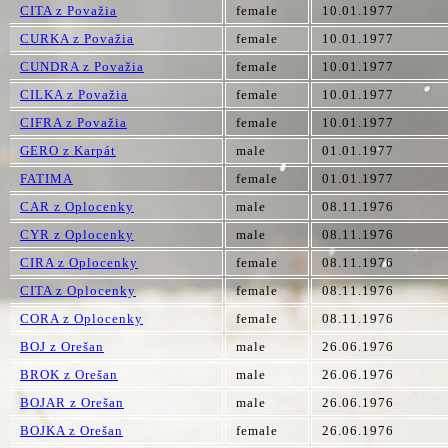
CITA z Považia
female
10.01.1977
CURKA z Považia
female
10.01.1977
CUNDRA z Považia
female
10.01.1977
CILKA z Považia
female
10.01.1977
CIFRA z Považia
female
10.01.1977
GERO z Karpát
male
01.01.1977
FATIMA
female
01.01.1977
CAR z Oplocenky
male
08.11.1976
CYR z Oplocenky
male
08.11.1976
CIRA z Oplocenky
female
08.11.1976
CITA z Oplocenky
female
08.11.1976
CORA z Oplocenky
female
08.11.1976
BOJ z Orešan
male
26.06.1976
BROK z Orešan
male
26.06.1976
BOJAR z Orešan
male
26.06.1976
BOJKA z Orešan
female
26.06.1976