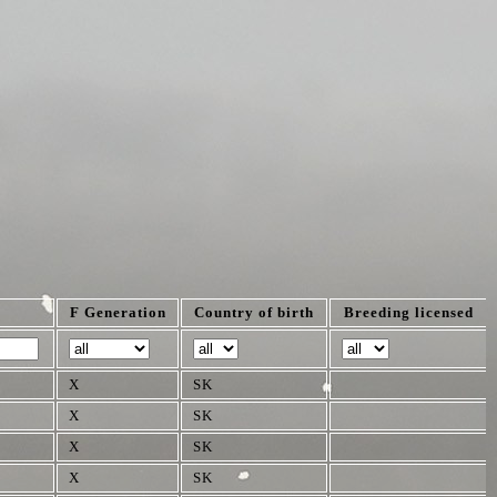
F Generation
Country of birth
Breeding licensed
X
SK
X
SK
X
SK
X
SK