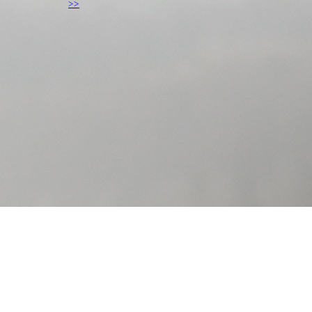
>>
Ing. Daniel Hrežík
Hviezdoslavov, Slovakia
danielhrezik@gmail.com
+421 915 311 521