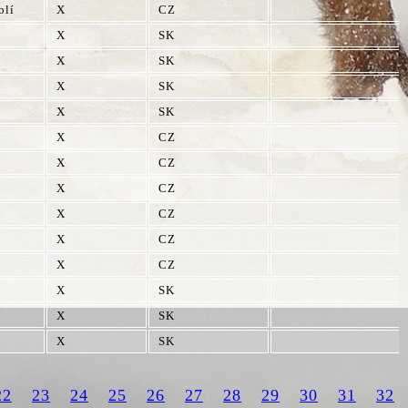
olí
X
CZ
X
SK
X
SK
X
SK
X
SK
X
CZ
X
CZ
X
CZ
X
CZ
X
CZ
X
CZ
X
SK
X
SK
X
SK
22
23
24
25
26
27
28
29
30
31
32