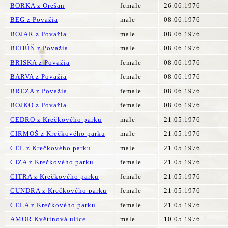
BORKA z Orešan
female
26.06.1976
BEG z Považia
male
08.06.1976
BOJAR z Považia
male
08.06.1976
BEHÚŇ z Považia
male
08.06.1976
BRISKA z Považia
female
08.06.1976
BARVA z Považia
female
08.06.1976
BREZA z Považia
female
08.06.1976
BOJKO z Považia
female
08.06.1976
CEDRO z Krečkového parku
male
21.05.1976
CIRMOŠ z Krečkového parku
male
21.05.1976
CEL z Krečkového parku
male
21.05.1976
CIZA z Krečkového parku
female
21.05.1976
CITRA z Krečkového parku
female
21.05.1976
CUNDRA z Krečkového parku
female
21.05.1976
CELA z Krečkového parku
female
21.05.1976
AMOR Květinová ulice
male
10.05.1976