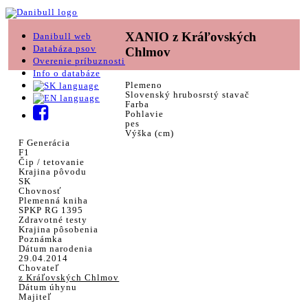
XANIO z Kráľovských
Danibull web
Databáza psov
Chlmov
Overenie príbuznosti
Info o databáze
Plemeno
Slovenský hrubosrstý stavač
Farba
Pohlavie
pes
Výška (cm)
F Generácia
F1
Čip / tetovanie
Krajina pôvodu
SK
Chovnosť
Plemenná kniha
SPKP RG 1395
Zdravotné testy
Krajina pôsobenia
Poznámka
Dátum narodenia
29.04.2014
Chovateľ
z Kráľovských Chlmov
Dátum úhynu
Majiteľ