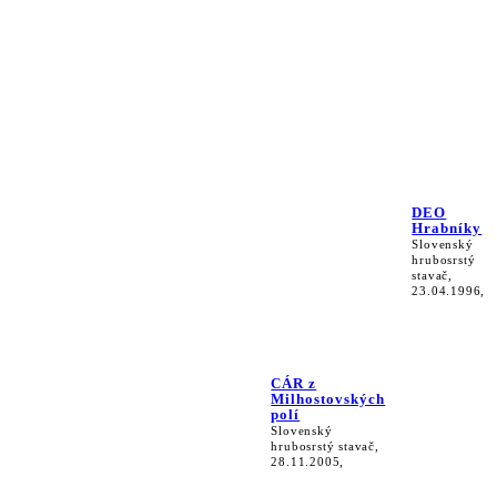
DEO
Hrabníky
Slovenský
hrubosrstý
stavač,
23.04.1996,
CÁR z
Milhostovských
polí
Slovenský
hrubosrstý stavač,
28.11.2005,