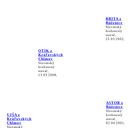
BRITA z
Rúženice
Slovenský
hrubosrstý
stavač,
25.03.2002,
OTIK z
Kráľovských
Chlmov
Slovenský
hrubosrstý
stavač,
13.03.2008,
ASTOR z
Rúženice
Slovenský
UJŠA z
hrubosrstý
Kráľovských
stavač,
Chlmov
02.04.2001,
Slovenský