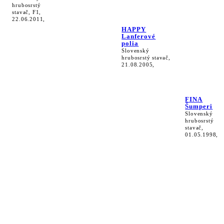
hrubosrstý
stavač, F1,
22.06.2011,
HAPPY
Lanferové
polia
Slovenský
hrubosrstý stavač,
21.08.2005,
FINA
Šumperi
Slovenský
hrubosrstý
stavač,
01.05.1998,