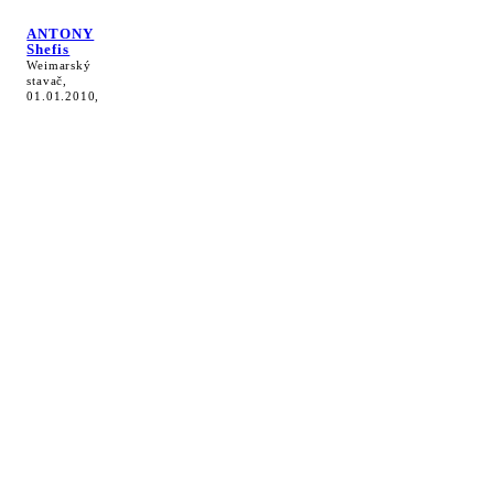
ANTONY
Shefis
Weimarský
stavač,
01.01.2010,