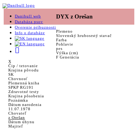
DYX z Orešan
Danibull web
Databáza psov
Overenie príbuznosti
Plemeno
Info o databáze
Slovenský hrubosrstý stavač
Farba
Pohlavie
pes
Výška (cm)
F Generácia
X
Čip / tetovanie
Krajina pôvodu
SK
Chovnosť
Plemenná kniha
SPKP RG191
Zdravotné testy
Krajina pôsobenia
Poznámka
Dátum narodenia
11.07.1978
Chovateľ
z Orešan
Dátum úhynu
Majiteľ