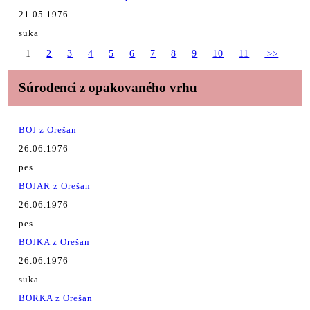
21.05.1976
suka
1
2
3
4
5
6
7
8
9
10
11
>>
Súrodenci z opakovaného vrhu
BOJ z Orešan
26.06.1976
pes
BOJAR z Orešan
26.06.1976
pes
BOJKA z Orešan
26.06.1976
suka
BORKA z Orešan