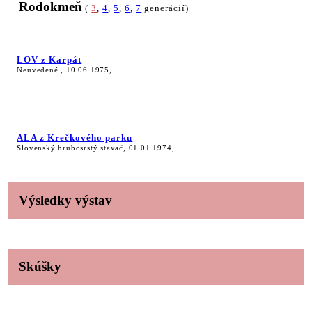
Rodokmeň
(
3
,
4
,
5
,
6
,
7
generácií)
LOV z Karpát
Neuvedené , 10.06.1975,
ALA z Krečkového parku
Slovenský hrubosrstý stavač, 01.01.1974,
Výsledky výstav
Skúšky