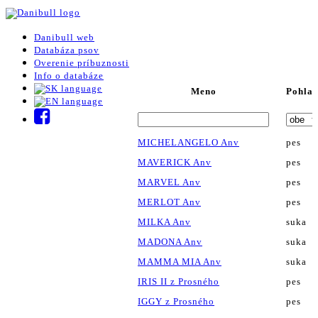
Danibull web
Databáza psov
Overenie príbuznosti
Info o databáze
Meno
Pohlav
MICHELANGELO Anv
pes
MAVERICK Anv
pes
MARVEL Anv
pes
MERLOT Anv
pes
MILKA Anv
suka
MADONA Anv
suka
MAMMA MIA Anv
suka
IRIS II z Prosného
pes
IGGY z Prosného
pes