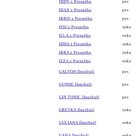
INDY z Prosného
pes
IDAX z Prosného
pes
IRBIS z Prosného
pes
ISSI z Prosného
suka
ILLA z Prosného
suka
IDDA z Prosného
suka
IRRA z Prosného
suka
IZZA z Prosného
suka
GALTON Danibull
pes
GUNNE Danibull
pes
GIN TONIC Danibull
pes
GRETKA Danibull
suka
GULIANA Danibull
suka
GABA Danibull
suka