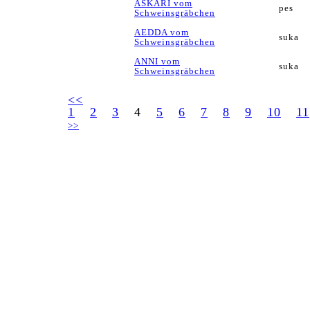
ASKARI vom
pes
Schweinsgräbchen
AEDDA vom
suka
Schweinsgräbchen
ANNI vom
suka
Schweinsgräbchen
<<
1
2
3
4
5
6
7
8
9
10
11
>>