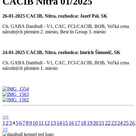
CACIB Nitra 01/2025
26-01-2025 CACIB, Nitra, rozhodca: Jozef Pál, SK
Ch. GABA Danibull - V1, CAC, FCI-CACIB, BOB, Veľká cena
národných plemien 2. miesto, Best In Group 3. miesto
24-01-2025 CACIB, Nitra, rozhodca: Imrich Šimonič, SK
Ch. GABA Danibull - V1, CAC, FCI-CACIB, BOB, Veľká cena
národných plemien 1. miesto
<<
1
2
3
4
5
6
7
8
9
10
11
12
13
14
15
16
17
18
19
20
21
22
23
24
25
26
>>