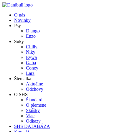
O nás
Novinky
Psy
Django
Enzo
Suky
Chilly
Niky
Eywa
Gaba
Coney
Lara
Šteniatka
Aktuálne
Odchovy
O SHS
Štandard
O plemene
Skúšky
Viac
Odkazy
SHS DATABÁZA
Kontakt